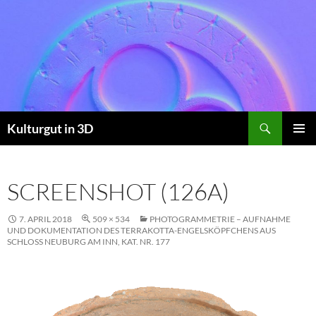
Skip
to
content
Search
Kulturgut in 3D
PRIMAR
MENU
SCREENSHOT (126A)
7. APRIL 2018
509 × 534
PHOTOGRAMMETRIE – AUFNAHME
UND DOKUMENTATION DES TERRAKOTTA-ENGELSKÖPFCHENS AUS
SCHLOSS NEUBURG AM INN, KAT. NR. 177