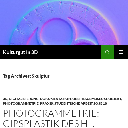
Skip
to
content
Search
Kulturgut in 3D
PRIMAR
MENU
Tag Archives: Skulptur
3D
,
DIGITALISIERUNG
,
DOKUMENTATION
,
OBERHAUSMUSEUM
,
OBJEKT
,
PHOTOGRAMMETRIE
,
PRAXIS
,
STUDENTISCHE ARBEIT SOSE 18
PHOTOGRAMMETRIE:
GIPSPLASTIK DES HL.