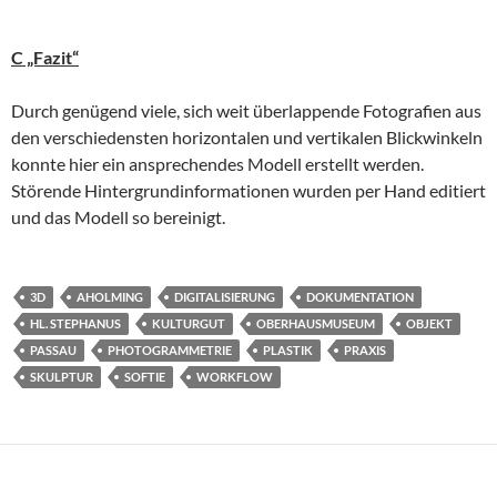
C „Fazit“
Durch genügend viele, sich weit überlappende Fotografien aus
den verschiedensten horizontalen und vertikalen Blickwinkeln
konnte hier ein ansprechendes Modell erstellt werden.
Störende Hintergrundinformationen wurden per Hand editiert
und das Modell so bereinigt.
3D
AHOLMING
DIGITALISIERUNG
DOKUMENTATION
HL. STEPHANUS
KULTURGUT
OBERHAUSMUSEUM
OBJEKT
PASSAU
PHOTOGRAMMETRIE
PLASTIK
PRAXIS
SKULPTUR
SOFTIE
WORKFLOW