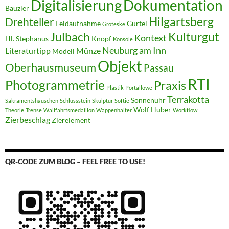
Digitalisierung
Dokumentation
Bauzier
Hilgartsberg
Drehteller
Feldaufnahme
Gürtel
Groteske
Julbach
Kulturgut
Kontext
Hl. Stephanus
Knopf
Konsole
Neuburg am Inn
Literaturtipp
Münze
Modell
Objekt
Oberhausmuseum
Passau
RTI
Photogrammetrie
Praxis
Plastik
Portallöwe
Terrakotta
Sonnenuhr
Sakramentshäuschen
Schlussstein
Skulptur
Softie
Wolf Huber
Theorie
Trense
Wallfahrtsmedaillon
Wappenhalter
Workflow
Zierbeschlag
Zierelement
QR-CODE ZUM BLOG – FEEL FREE TO USE!