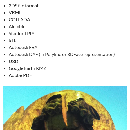
3DS file format
VRML
COLLADA
Alembic
Stanford PLY
STL
Autodesk FBX
Autodesk DXF (in Polyline or 3DFace representation)
U3D
Google Earth KMZ
Adobe PDF