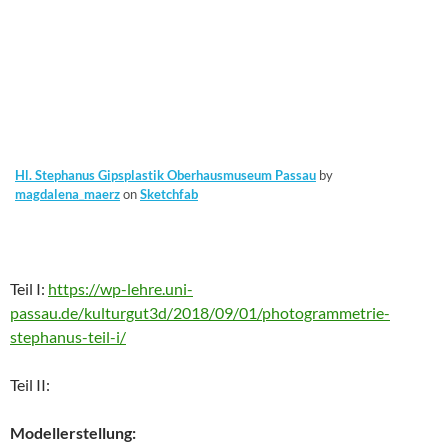
Hl. Stephanus Gipsplastik Oberhausmuseum Passau
by
magdalena_maerz
on
Sketchfab
Teil I:
https://wp-lehre.uni-
passau.de/kulturgut3d/2018/09/01/photogrammetrie-
stephanus-teil-i/
Teil II:
Modellerstellung: