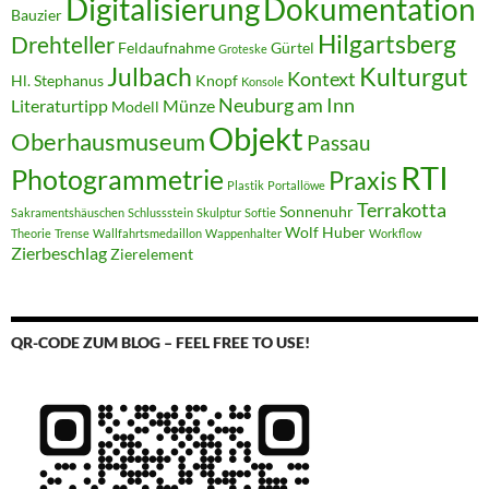
Digitalisierung
Dokumentation
Bauzier
Hilgartsberg
Drehteller
Feldaufnahme
Gürtel
Groteske
Julbach
Kulturgut
Kontext
Hl. Stephanus
Knopf
Konsole
Neuburg am Inn
Literaturtipp
Münze
Modell
Objekt
Oberhausmuseum
Passau
RTI
Photogrammetrie
Praxis
Plastik
Portallöwe
Terrakotta
Sonnenuhr
Sakramentshäuschen
Schlussstein
Skulptur
Softie
Wolf Huber
Theorie
Trense
Wallfahrtsmedaillon
Wappenhalter
Workflow
Zierbeschlag
Zierelement
QR-CODE ZUM BLOG – FEEL FREE TO USE!