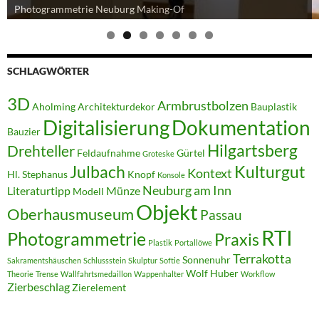
Photogrammetrie Neuburg Making-Of
Zusammenschau
SCHLAGWÖRTER
3D
Armbrustbolzen
Aholming
Architekturdekor
Bauplastik
Digitalisierung
Dokumentation
Bauzier
Hilgartsberg
Drehteller
Feldaufnahme
Gürtel
Groteske
Julbach
Kulturgut
Kontext
Hl. Stephanus
Knopf
Konsole
Neuburg am Inn
Literaturtipp
Münze
Modell
Objekt
Oberhausmuseum
Passau
RTI
Photogrammetrie
Praxis
Plastik
Portallöwe
Terrakotta
Sonnenuhr
Sakramentshäuschen
Schlussstein
Skulptur
Softie
Wolf Huber
Theorie
Trense
Wallfahrtsmedaillon
Wappenhalter
Workflow
Zierbeschlag
Zierelement