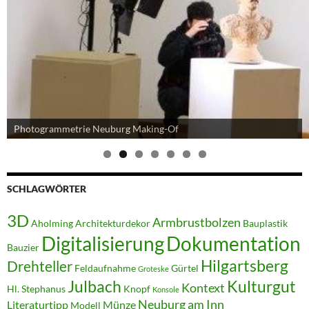
Photogrammetrie - Modelle Terrakotten Neuburg
Zusammenschau
SCHLAGWÖRTER
3D
Armbrustbolzen
Aholming
Architekturdekor
Bauplastik
Digitalisierung
Dokumentation
Bauzier
Hilgartsberg
Drehteller
Feldaufnahme
Gürtel
Groteske
Julbach
Kulturgut
Kontext
Hl. Stephanus
Knopf
Konsole
Neuburg am Inn
Literaturtipp
Münze
Modell