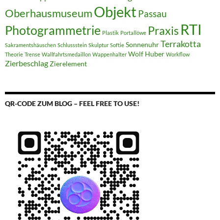
Objekt
Oberhausmuseum
Passau
RTI
Photogrammetrie
Praxis
Plastik
Portallöwe
Terrakotta
Sonnenuhr
Sakramentshäuschen
Schlussstein
Skulptur
Softie
Wolf Huber
Theorie
Trense
Wallfahrtsmedaillon
Wappenhalter
Workflow
Zierbeschlag
Zierelement
QR-CODE ZUM BLOG – FEEL FREE TO USE!