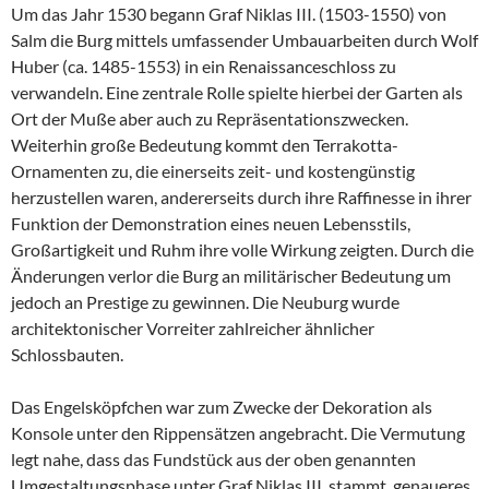
Um das Jahr 1530 begann Graf Niklas III. (1503-1550) von
Salm die Burg mittels umfassender Umbauarbeiten durch Wolf
Huber (ca. 1485-1553) in ein Renaissanceschloss zu
verwandeln. Eine zentrale Rolle spielte hierbei der Garten als
Ort der Muße aber auch zu Repräsentationszwecken.
Weiterhin große Bedeutung kommt den Terrakotta-
Ornamenten zu, die einerseits zeit- und kostengünstig
herzustellen waren, andererseits durch ihre Raffinesse in ihrer
Funktion der Demonstration eines neuen Lebensstils,
Großartigkeit und Ruhm ihre volle Wirkung zeigten. Durch die
Änderungen verlor die Burg an militärischer Bedeutung um
jedoch an Prestige zu gewinnen. Die Neuburg wurde
architektonischer Vorreiter zahlreicher ähnlicher
Schlossbauten.
Das Engelsköpfchen war zum Zwecke der Dekoration als
Konsole unter den Rippensätzen angebracht. Die Vermutung
legt nahe, dass das Fundstück aus der oben genannten
Umgestaltungsphase unter Graf Niklas III. stammt, genaueres