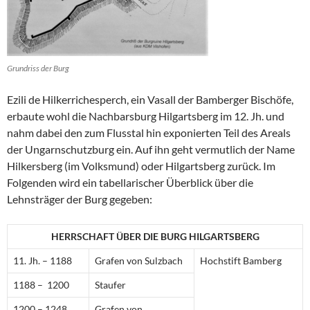
Grundriss der Burg
Ezili de Hilkerrichesperch, ein Vasall der Bamberger Bischöfe,
erbaute wohl die Nachbarsburg Hilgartsberg im 12. Jh. und
nahm dabei den zum Flusstal hin exponierten Teil des Areals
der Ungarnschutzburg ein. Auf ihn geht vermutlich der Name
Hilkersberg (im Volksmund) oder Hilgartsberg zurück. Im
Folgenden wird ein tabellarischer Überblick über die
Lehnsträger der Burg gegeben:
HERRSCHAFT ÜBER DIE BURG HILGARTSBERG
11. Jh. – 1188
Grafen von Sulzbach
Hochstift Bamberg
1188 – 1200
Staufer
1200 – 1248
Grafen von