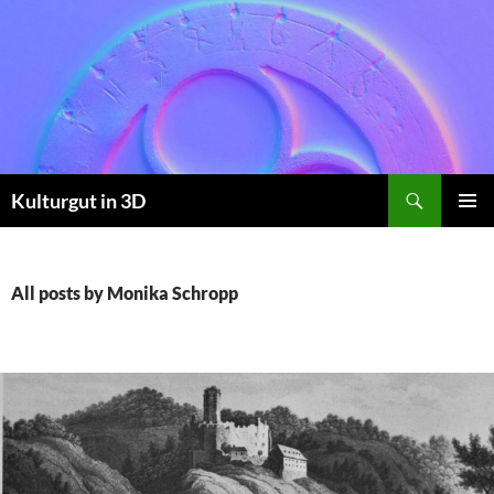
Skip
to
content
Search
Kulturgut in 3D
PRIMAR
MENU
All posts by Monika Schropp