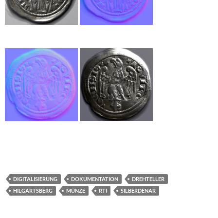
DIGITALISIERUNG
DOKUMENTATION
DREHTELLER
HILGARTSBERG
MÜNZE
RTI
SILBERDENAR