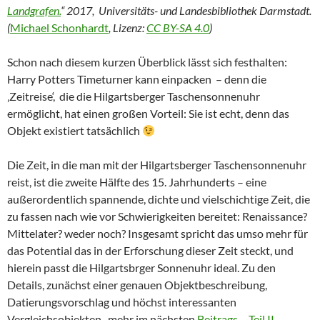
Landgrafen.
“ 2017, Universitäts- und Landesbibliothek Darmstadt.
(
Michael Schonhardt
, Lizenz:
CC BY-SA 4.0
)
Schon nach diesem kurzen Überblick lässt sich festhalten:
Harry Potters Timeturner kann einpacken – denn die
‚Zeitreise‘, die die Hilgartsberger Taschensonnenuhr
ermöglicht, hat einen großen Vorteil: Sie ist echt, denn das
Objekt existiert tatsächlich
Die Zeit, in die man mit der Hilgartsberger Taschensonnenuhr
reist, ist die zweite Hälfte des 15. Jahrhunderts – eine
außerordentlich spannende, dichte und vielschichtige Zeit, die
zu fassen nach wie vor Schwierigkeiten bereitet: Renaissance?
Mittelater? weder noch? Insgesamt spricht das umso mehr für
das Potential das in der Erforschung dieser Zeit steckt, und
hierein passt die Hilgartsbrger Sonnenuhr ideal. Zu den
Details, zunächst einer genauen Objektbeschreibung,
Datierungsvorschlag und höchst interessanten
Vergleichsobjekten, mehr im nächsten
Beitrags – Teil II
.