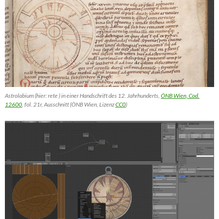
Astrolabium (hier: rete ) in einer Handschrift des 12. Jahrhunderts,
ÖNB Wien, Cod.
12600
, fol. 21r, Ausschnitt (ÖNB Wien, Lizenz
CC0
)