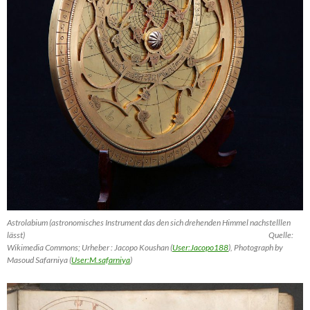
Astrolabium (astronomisches Instrument das den sich drehenden Himmel nachstelllen
lässt) Quelle:
Wikimedia Commons; Urheber : Jacopo Koushan (
User:Jacopo188
), Photograph by
Masoud Safarniya (
User:M.safarniya
)