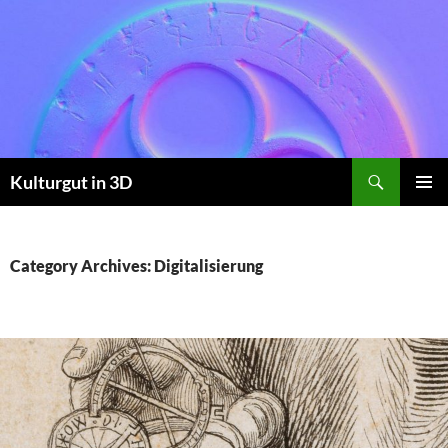
Skip
to
content
Search
Kulturgut in 3D
PRIMAR
MENU
Category Archives: Digitalisierung