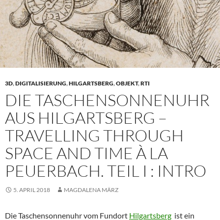
3D
,
DIGITALISIERUNG
,
HILGARTSBERG
,
OBJEKT
,
RTI
DIE TASCHENSONNENUHR
AUS HILGARTSBERG –
TRAVELLING THROUGH
SPACE AND TIME À LA
PEUERBACH. TEIL I : INTRO
5. APRIL 2018
MAGDALENA MÄRZ
Die Taschensonnenuhr vom Fundort
Hilgartsberg
ist ein