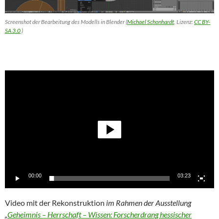
Screenshot der Bearbeitung des Modells in Blender (
Michael Schonhardt
,
Lizenz:
CC BY-
SA 3.0
)
Video-
Player
00:00
03:23
Video mit der Rekonstruktion
im Rahmen der Ausstellung
„
Geheimnis – Herrschaft – Wissen: Forscherdrang hessischer